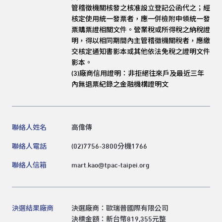
管稽徵機關核發之核准設立登記公函代之；經
核定使用統一發票者，應一併檢附申領統一發
票購票證相關文件。營業稅或所得稅之納稅證
明，得以相同期間內主管稽徵機關稅者，應繳
交核定通知書影本或其他依法免稅之證明文件
影本。
(3)
廠商信用證明：非拒絕往來戶及最近三年
內無退票紀錄之金融機構證明文
聯絡人姓名
高偉傳
聯絡人電話
(02)7756-3800分機1766
聯絡人信箱
mart.kao@tpac-taipei.org
決選結果廠商
決選廠商：歐瑞普國際有限公司
決標金額：新台幣819,355元整