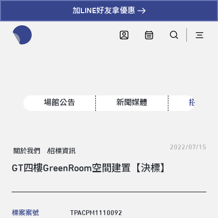
加LINE好友拿優惠
全網站搜尋節目、活動、影音文章
場館公告
新聞媒體
招標資
2022/07/15
關於我們
招標資訊
GT四樓GreenRoom空間建置【決標】
標案案號
TPACPM1110092
領標人姓名