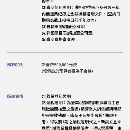
影本。
(3)廠商信用證明：非拒絕往來戶及最近三年
內無退票紀錄之金融機構證明文件。(查詢日
期應為截止投標日前半年以內)
(3)
投標單(請加蓋公司章)
(4)
詳細價目表(請加蓋公司章)
(5)
廠商資格審查表
預算說明
新臺幣900,000元整
(報價高於預算者視為不合格)
廠商資格
(1)
營業登記證明
(2)納稅證明：為營業稅繳款書收據聯或主管
稽徵機關核章之最近1期營業人銷售額與稅額
申報書收執聯。廠商不及提出最近1期證明
者，得以前1期之納稅證明代之。新設立且未
屆第1期營業稅繳納期限者，得以營業稅 主