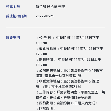
預算金額
新台幣 玖拾萬 元整
截止招標日期
2022-07-21
領標人電話
摘要說明
﹝公 告 日 ﹞ 中華民國111年7月15日下午
領標人電子信箱
13：30
﹝截止投標日﹞中華民國111年7月21日下午
17：00
﹝開標時間﹞ 中華民國111年7月22日上午
10：00
﹝公開開標地點﹞臺北表演藝術中心 10樓會
送出
議室 /臺北市士林區劍潭路1號
﹝收受文件地點﹞臺北表演藝術中心 管理
部 /臺北市士林區劍潭路1號
﹝工作內容﹞詳需求說明書、平面配置圖、規
格型錄、投標單、詳細價目表契約書
﹝履約期限﹞自簽約後75日曆天內完成。
﹝附加說明﹞