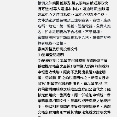
報價文件請
掛號郵寄(請以限時掛號或郵政快
捷
寄送
)
或專人送達本中心
，
如
逾時寄送
(
以送
達本中心之時間為準)，
本
中心
視為不合格
。
文件請密封並在標封上註明案名、案號、廠商
名稱、地址、統一編號、連絡電話、負責人姓
名，如未註明視為不合格標，不予開標。
廠商應檢附文件缺漏視為不合格，報價高於預
算者視為不合格。
廠商資格及所需投標文件
(1)
營業登記證明
(2)納稅證明：為營業稅繳款書收據聯或主管
稽徵機關核章之最近1期營業人銷售額與稅額
申報書收執聯。廠商不及提出最近1期證明
者，得以前1期之納稅證明代之。新設立且未
屆第1期營業稅繳納期限者，得以營業稅 主
管稽徵機關核發之核准設立登記公函代之；經
核定使用統一發票者，應一併檢附申領統一發
票購票證相關文件。營業稅或所得稅之納稅證
明，得以相同期間內主管稽徵機關稅者，應繳
交核定通知書影本或其他依法免稅之證明文件