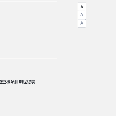
A
A
A
設施查核項目期程總表