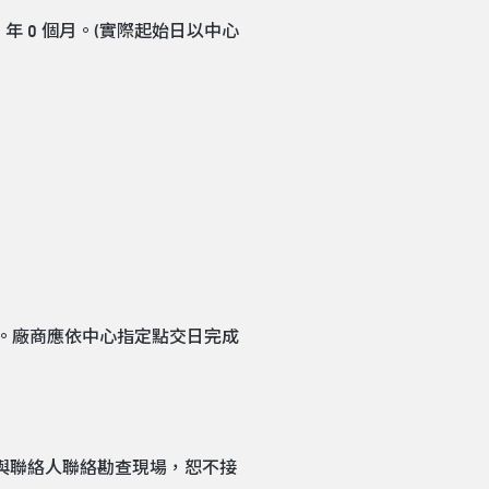
共計 3 年 0 個月。(實際起始日以中心
為準。廠商應依中心指定點交日完成
與聯絡人聯絡勘查現場，恕不接