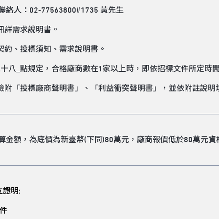
人：02-77563800#1735 黃先生
資訊詳需求說明書。
詳契約、投標須知、需求說明書。
_二十八_點規定，合格廠商數在1家以上時，即依招標文件所定時
應檢附「投標廠商聲明書」、「利益衝突聲明書」，並依附註說明
算金額，為底價為新臺幣(下同)80萬元，廠商報價低於80萬元資
證明:
件