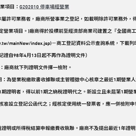
業項目：
G202010
停車場經營業
非屬許可業務者，廠商所營事業之登記，如載明除許可業務外，
定營業項目。)廠商得於投標前至經濟部商業司建置之『全國商
.nat.gov.tw/mainNew/index.jsp)－商工登記資料公示查詢
記證自98年4月13日起不再作為證明文件）
明：廠商就下列證明文件擇一檢附。
明：為營業稅繳款書收據聯或主管稽徵中心核章之最近1期營業
1期證明者，得以前1期之納稅證明代之。新設立且未屆第1期營
核准設立登記公函代之；經核定使用統一發票者，應一併檢附申
稅證明或所得稅結算申報繳費收執聯。廠商不及提出最近1年證明