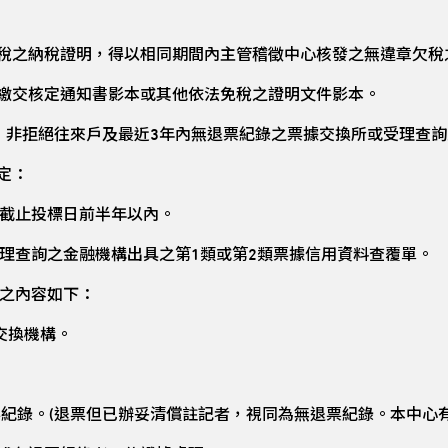
稅之納稅證明，得以相同期間內主管稽徵中心核發之無違章欠稅
繳交核定通知書影本或其他依法免稅之證明文件影本。
：非拒絕往來戶及最近3年內無退票紀錄之票據交換所或受理查
定：
截止投標日前半年以內。
理查詢之金融機構出具之第1類或第2類票據信用資料查覆單。
之內容如下：
交換機構。
票紀錄。(退票但已辦妥清償註記者，視同為無退票紀錄。本中心