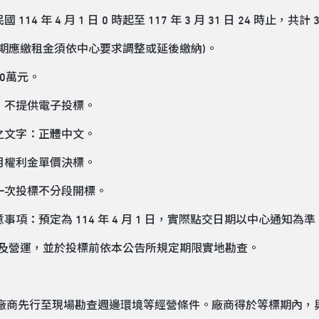
114 年 4 月 1 日 0 時起至 117 年 3 月 31 日 24 時止，
期應繳租金須依中心要求調整或延後繳納)。
臺幣80萬元。
標，不提供電子投標。
用之文字：正體中文。
每月權利金單價決標。
為一次投標不分段開標。
意事項：預定為 114 年 4 月 1 日，實際點交日期以中心通知
及營運，並於投標前依本公告所規定期限實地勘查。
請廠商先行至現場勘查週邊環境等經營條件。廠商得於等標期內，