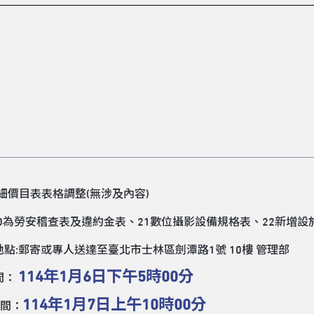
領標人姓名
領標人電話
細價目表表格調整(無涉及內容)
20為勞安稽查表及違約金表、21數位攝影設備規格表、22新增
領標人電子信箱
地點:郵寄或專人送達至臺北市士林區劍潭路1號 10樓 管理部
114年1月6日下午5時00分
間：
114年1月7日上午10時00分
間：
送出