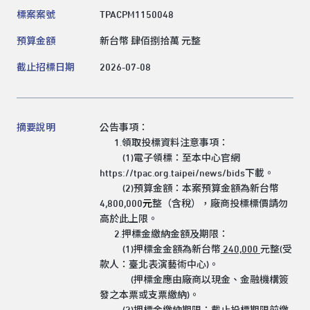
標案案號
TPACPM1150048
預算金額
新台幣 肆佰捌拾萬 元整
截止招標日期
2026-07-08
領標人姓名
摘要說明
公告事項：
領標人電話
1.領取投標資料注意事項：
(1)電子領標：至本中心官網
https://tpac.org.taipei/news/bids
下載。
(2)預算金額：本案預算金額為新台幣
領標人電子信箱
4,800,000
元
整（含稅），廠商投標標價請勿
高於此上限。
2.押標金繳納金額及期限：
(1)押標金金額為新台幣
240,000
元整(受
款人：臺北表演藝術中心)。
送出
(押標金應由廠商以現金、
金融機構簽
發
之本票或支票繳納
)
。