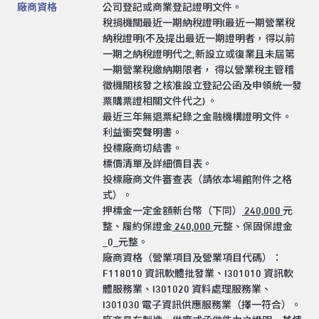
廠商資格
公司登記或商業登記證明文件。
稅捐機關最近一期納稅證明(最近一期營業稅
納稅證明(不及提出最近一期證明者，得以前
一期之納稅證明代之;新設立或復業且未屆第
一期營業稅繳納期限者， 得以營業稅主管稽
徵機關核發之核准設立登記公函及申領統一發
票購票證相關文件代之) 。
最近三年無退票紀錄之金融機構證明文件。
利益衝突聲明書。
投標廠商切結書。
標價清單及詳細價目表。
投標廠商文件審查表（請依本場館附件之格
式）。
押標金一定金額新台幣（下同）
240,000
元
整、履約保證金
240,000
元整、保固保證金
_0_元整。
廠商資格（營業項目及營業項目代碼）：
F118010 資訊軟體批發業、I301010 資訊軟
體服務業、I301020 資料處理服務業、
I301030 電子資訊供應服務業（擇一符合）。