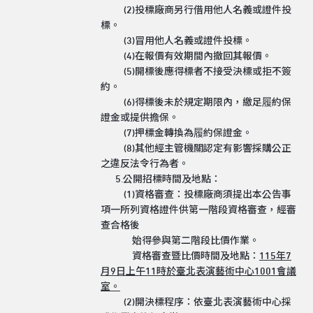
(2)投標廠商另行借用他人名義或證件投
標。
(3)冒用他人名義或證件投標。
(4)在報價有效期間內撤回其報價。
(5)開標後應得標者不接受決標或拒不簽
約。
(6)得標後未於規定期限內，繳足履約保
證金或提供擔保。
(7)押標金轉換為履約保證金。
(8)其他經主管機關認定有影響採購公正
之違反法令行為者。
5.公開招標時間及地點：
(1)資格審查：投標廠商須提出本公告事
項一所列資格證件供第一階段資格審查，經審
查合格後
始得參與第二階段比價作業。
資格審查暨比價時間及地點：
115
年
7
月
9
日上午
11
時
於臺北表演藝術中心
1001
會議
室。
(2)開決標程序：依臺北表演藝術中心採