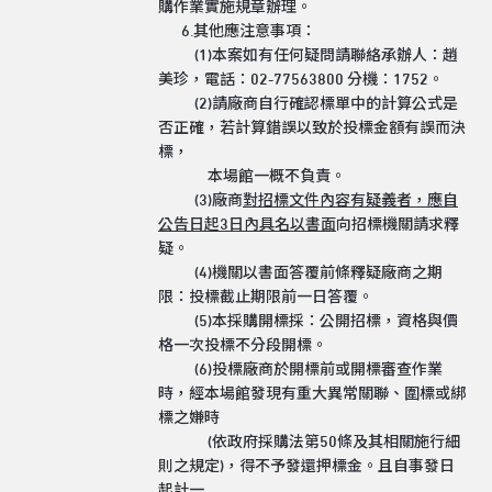
購作業實施規章辦理。
6.其他應注意事項：
(1)本案如有任何疑問請聯絡承辦人：趙
美珍，電話：02-77563800 分機：1752。
(2)
請廠商自行確認標單中的計算公式是
否正確，若計算錯誤以致於投標金額有誤而決
標，
本場館一概不負責。
(3)廠商
對招標文件內容有疑義者，應自
公告日起
3
日內具名以書面
向招標機關請求釋
疑。
(4)機關以書面答覆前條釋疑廠商之期
限：投標截止期限前一日答覆。
(5)本採購開標採：公開招標，資格與價
格一次投標不分段開標。
(6)投標廠商於開標前或開標審查作業
時，經本場館發現有重大異常關聯、圍標或綁
標之嫌時
(依政府採購法第50條及其相關施行細
則之規定)，得不予發還押標金。且自事發日
起計一