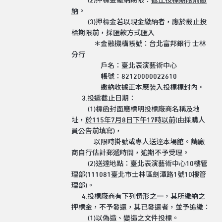
(2)押標金繳納期限：
截止投標期限前繳
納
。
(3)押標金若以現金繳納者，應於截止投
標期限前，採匯款方式匯入
＊金融機構帳號：台北富邦銀行 士林
分行
戶名：臺北表演藝術中心
帳號：82120000022610
繳納收據正本應裝入投標標封內。
3.投遞截止日期：
(1)標函封面應標明投標廠商名稱及地
址，
於
115
年
7
月
8
日下午
17
時以前
(由採購人
員公告前填寫)，
以限時掛號或專人送達本場館。請廠
商自行估計郵遞時間，逾期不予受理。
(2)送達地點：臺北表演藝術中心10樓管
理部(111081臺北市士林區劍潭路1號10樓管
理部)。
4.投標廠商有下列情形之一，其所繳納之
押標金，不予發還，其已發還者，並予追繳：
(1)以偽造、變造之文件投標。