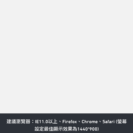
T：北藝中心總機 02-77563800 

E：service@tpac-taipei.org 

A：111081臺北市士林區劍潭路1號
LINE好友
Taipei Performing Arts Center © All Rights Reserved
隱私權政策
建議瀏覽器：IE11.0以上、Firefox、Chrome、Safari (螢幕
設定最佳顯示效果為1440*900)