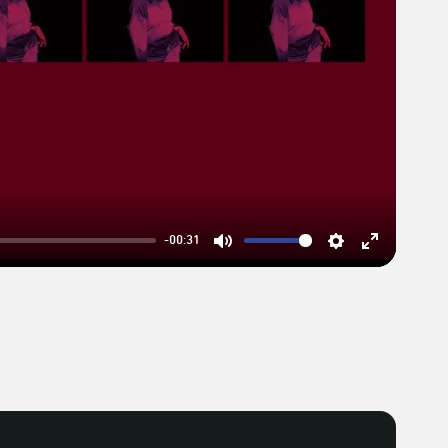
-00:31
Mute
Settings
Enter
fullscreen