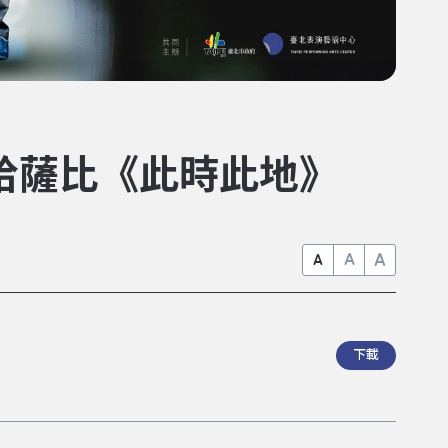
．哈薩比《此時此地》
A
A
A
下載