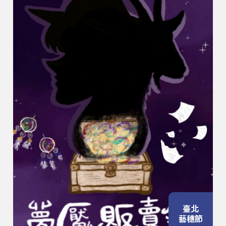
臺北
藝穗節