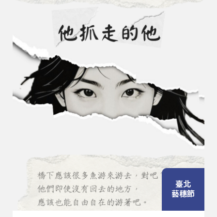
臺北
藝穗節