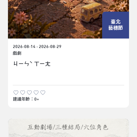
臺北
藝穗節
2026-08-14 - 2026-08-29
戲劇
ㄐㄧㄣˋ ㄒㄧㄤ
建議年齡：0+