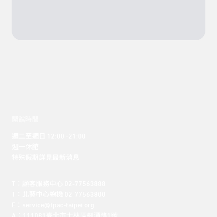
開館時間
週二至週日 12:00 -21:00

週一休館

特殊假期詳見最新消息
T：顧客服務中心 02-77563888 

T：北藝中心總機 02-77563800 

E：service@tpac-taipei.org 

A：111081臺北市士林區劍潭路1號