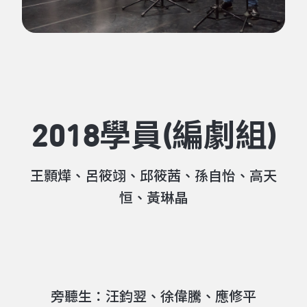
2018學員(編劇組)
王顥燁、呂筱翊、邱筱茜、孫自怡、高天
恒、黃琳晶
旁聽生：汪鈞翌、徐偉騰、應修平