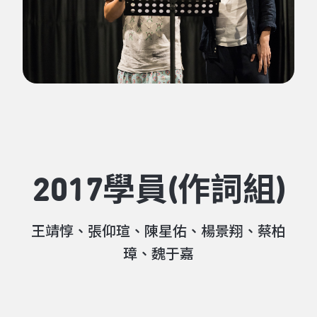
2017學員(作詞組)
王靖惇、張仰瑄、陳星佑、楊景翔、蔡柏
璋、魏于嘉