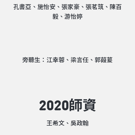
孔書亞、施怡安、張家豪、張茗筑、陳百
毅、游怡婷
旁聽生：江幸蓉、梁言任、郭葭萲
2020師資
王希文、吳政翰