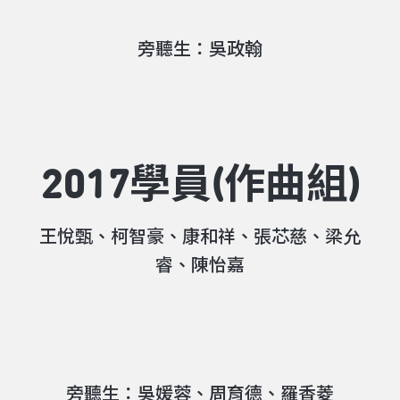
旁聽生：吳政翰
2017學員(作曲組)
王悅甄、柯智豪、康和祥、張芯慈、梁允
睿、陳怡嘉
旁聽生：吳媛蓉、周育德、羅香菱