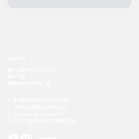
開館時間
週二至週日 12:00 -21:00

週一休館

特殊假期詳見最新消息
T：顧客服務中心 02-77563888 

T：北藝中心總機 02-77563800 

E：service@tpac-taipei.org 

A：111081臺北市士林區劍潭路1號
LINE好友