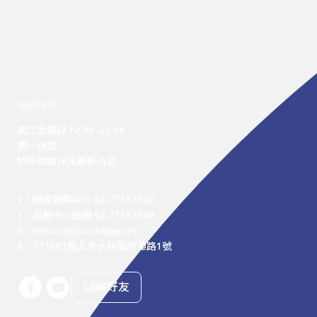
開館時間
週二至週日 12:00 -21:00

週一休館

特殊假期詳見最新消息
T：顧客服務中心 02-77563888 

T：北藝中心總機 02-77563800 

E：service@tpac-taipei.org 

A：111081臺北市士林區劍潭路1號
LINE好友