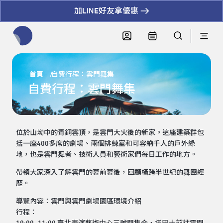
加LINE好友拿優惠
全網站搜尋節目、活動、影音文章
首頁
自費行程：雲門舞集
自費行程：雲門舞集
位於山坳中的青銅雲頂，是雲門大火後的新家。這座建築群包
括一座400多席的劇場、兩個排練室和可容納千人的戶外綠
地，也是雲門舞者、技術人員和藝術家們每日工作的地方。
帶領大家深入了解雲門的幕前幕後，回顧橫跨半世紀的舞團經
歷。
導覽內容：雲門與雲門劇場園區環境介紹
行程：