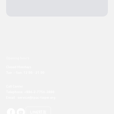
Opening hours
Closed Mondays

Tue. – Sun. 12:00 - 21:00
Call Center 

Telephone: +886-2-7756-3888

Email : service@tpac-taipei.org
LINE好友