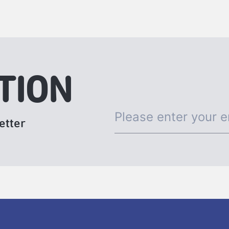
TION
etter