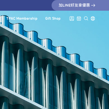
加LINE好友拿優惠
TPAC Membership
Gift Shop