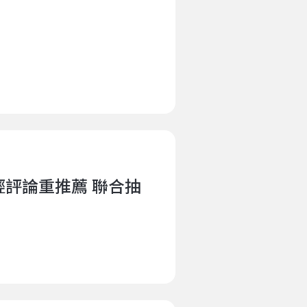
&輕評論重推薦 聯合抽