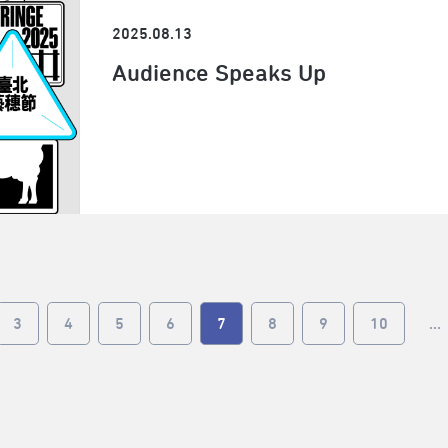
2025.08.13
Audience Speaks Up
3
4
5
6
7
8
9
10
...