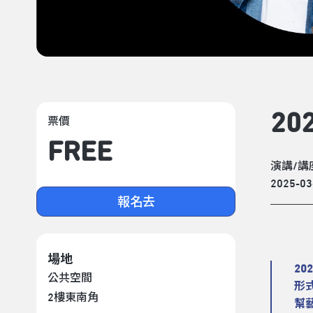
2
票價
FREE
演講/講
2025-03
報名去
場地
2
公共空間
形
2樓東南角
幫