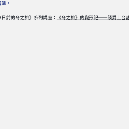
蓄能。
末日前的冬之旅》系列講座：
《冬之旅》的變形記──談爵士台