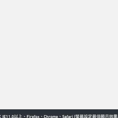
紹
資訊公開
權益說明
載
招標資訊
場地租用
訊
影音文章
技術資料下載
私權政策
11.0以上、Firefox、Chrome、Safari (螢幕設定最佳顯示效果為