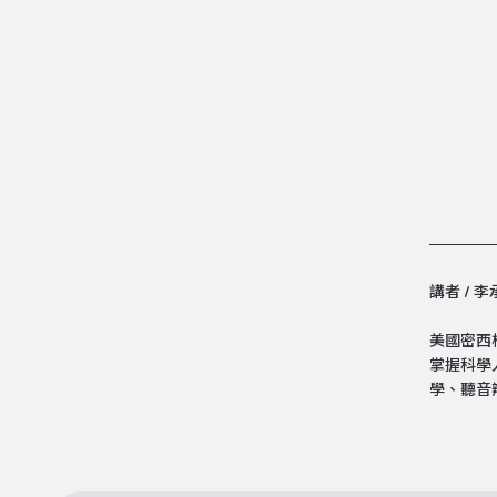
講者 / 
美國密西
並策劃主
掌握科學
奏、作曲
學、聽音