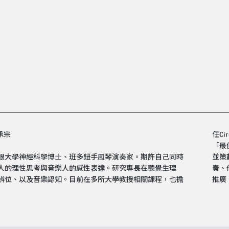
黑眼睛跨劇團《末日前的冬之旅》
李承宗
任C
「最
根大學神經科學博士、班多鈕手風琴演奏家。期許自己同時
持國家兩廳院Podcast 《表演藝術心理話》。目前除了演
人的理性思考與音樂人的感性表達。研究專長在聽覺生理
、配樂、音樂製作等工作外，也致力於藝術以及科學教育的
辨位、以及音樂認知。目前在多所大學教授相關課程，也擔
推廣