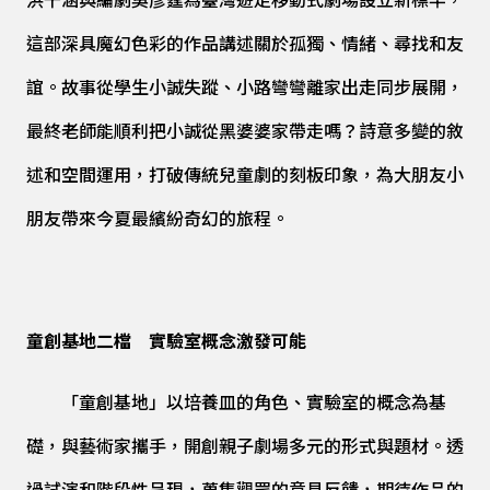
洪千涵與編劇吳彥霆為臺灣遊走移動式劇場設立新標竿，
這部深具魔幻色彩的作品講述關於孤獨、情緒、尋找和友
誼。故事從學生小誠失蹤、小路彎彎離家出走同步展開，
最終老師能順利把小誠從黑婆婆家帶走嗎？詩意多變的敘
述和空間運用，打破傳統兒童劇的刻板印象，為大朋友小
朋友帶來今夏最繽紛奇幻的旅程。
童創基地二檔 實驗室概念激發可能
「童創基地」以培養皿的角色、實驗室的概念為基
礎，與藝術家攜手，開創親子劇場多元的形式與題材。透