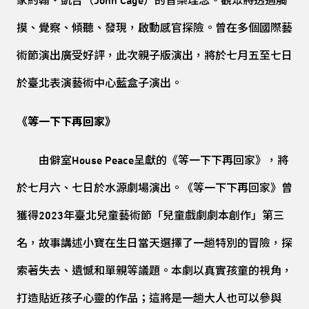
家約翰・凱吉（John Cage）的音樂理念。觀眾將透過觸
摸、覺察、傾聽、發現，啟動感官探險。曾在多個國際藝
術節演出廣受好評，此次親子版演出，將於七月五至七日
於臺北表演藝術中心藍盒子演出。
《等一下下再回家》
由僻室House Peace呈獻的《等一下下再回家》，將
於七月六、七日於水源劇場演出。《等一下下再回家》曾
獲得2023年臺北兒童藝術節「兒童戲劇劇本創作」第三
名，故事講述小寶在生日當天選擇了一趟特別的冒險，探
索著失去、遺憾和單親等議題。本劇以真實孩童的視角，
打造貼近孩子心靈的作品；這將是一趟大人也可以參與