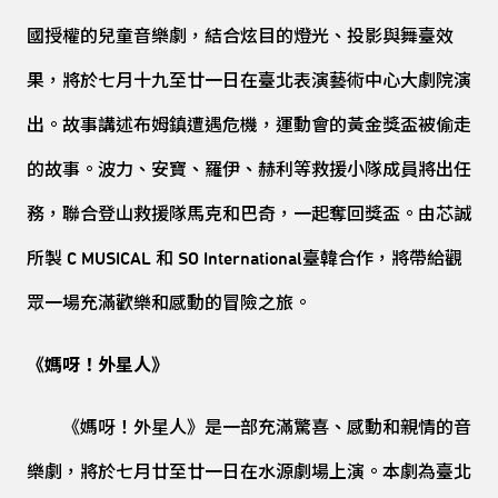
國授權的兒童音樂劇，結合炫目的燈光、投影與舞臺效
果，將於七月十九至廿一日在臺北表演藝術中心大劇院演
出。故事講述布姆鎮遭遇危機，運動會的黃金獎盃被偷走
的故事。波力、安寶、羅伊、赫利等救援小隊成員將出任
務，聯合登山救援隊馬克和巴奇，一起奪回獎盃。由芯誠
所製 C MUSICAL 和 SO International臺韓合作，將帶給觀
眾一場充滿歡樂和感動的冒險之旅。
《媽呀！外星人》
《媽呀！外星人》是一部充滿驚喜、感動和親情的音
樂劇，將於七月廿至廿一日在水源劇場上演。本劇為臺北