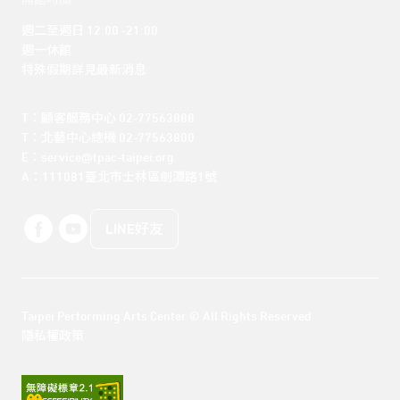
開館時間
週二至週日 12:00 -21:00

週一休館

特殊假期詳見最新消息
T：顧客服務中心 02-77563888 

T：北藝中心總機 02-77563800 

E：service@tpac-taipei.org 

A：111081臺北市士林區劍潭路1號
LINE好友
Taipei Performing Arts Center © All Rights Reserved
隱私權政策