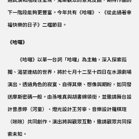
過試演和階段性呈現，蒐集觀眾的意見反饋，期待作品的
下一階段能夠更豐富。今年共有《哈囉》、《從此過著幸
福快樂的日子》二檔節目。
《哈囉》
《哈囉》以單一台詞「哈囉」為主軸，深入探索孤
獨、渴望連結的世界，將於七月十二至十四日在水源劇場
演出。透過角色的寂寞、自得其樂、想像與期盼，如同發
送摩斯密碼一般。由孫唯真與胡書綿領銜，並邀請舞台設
計曾彥婷（河童）、燈光設計王芳寧、音樂設計羅棋瑄
（咪咪）共同創作。演出將與觀眾互動，邀請觀眾共同探
索未知。