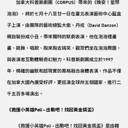
加拿大科普斯劇團（CORPUS）帶來的《晚安！星際
泡泡》，將於七月十八至廿一日在臺北表演藝術中心藍盒
子上演。由團隊的藝術總監大衛‧丹戎（David Danzon）
親自裝扮成小丑，帶來獨特的默劇表演，他在泡泡裡畫
畫、跳舞、唱歌、跑來跑去搞笑，觀眾們坐在泡泡周圍，
與表演者互動體驗奇幻魅力。科普斯劇團成立於1997
年，精確的幽默和超現實的風格融合身體表演，作品不僅
在加拿大國內廣受好評，更巡演全球卅五個國家、進行二
千五百多場演出。
《救援小英雄Poli - 出動吧！找回黃金獎盃》
《救援小英雄Poli - 出動吧！找回黃金獎盃》是由韓