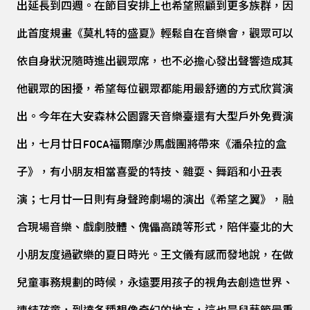
出延長到四週。在節目安排上也希望照顧到更多族群，因
此首度規畫《莫札特的盛夏》輕鬆自在音樂會，觀眾可以
依自身狀況隨時進出觀眾席，也不必擔心發出聲響造成其
他觀眾的困擾，希望每位觀眾都能用最舒適的方式欣賞演
出。今年在大安森林公園露天音樂臺還有大型戶外免費演
出，七月廿日FOCA福爾摩沙馬戲團將帶來《潘朵拉的盒
子》，有小朋友相當喜愛的特技、雜耍、舞蹈和小丑表
演；七月廿一日則有身聲跨劇場的演出《希望之翼》，融
合現場音樂、戲劇肢體、傀儡高蹺等形式，陪伴臺北的大
小朋友度過歡樂的夏日時光。王文儀有感而發地說，在做
兒童事務規劃的時候，永遠要用孩子的視角去創造世界、