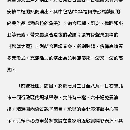
免費的大型戶外演出，於七月廿日至廿一日在露天音樂臺
安排二檔的熱鬧演出。其中包括FOCA福爾摩沙馬戲團的
經典作品《潘朵拉的盒子》，融合馬戲、雜耍、舞蹈和小
丑等元素，帶來最適合夏夜的歡騰；還有身聲跨劇場的
《希望之翼》，則結合現場音樂、戲劇肢體、傀儡高蹺等
多元形式，充滿活力的演出為兒藝節帶來一波又一波的高
潮。
「前進社區」節目，將於七月二日至八月一日在臺北
市十個行政區的場域舉辦，共計有十檔、六十場免費演
出，精選國內優質親子節目，承辦的臺北表演藝中心表
示，民眾不必舟車勞頓就能在自家附近欣賞精彩表演。其