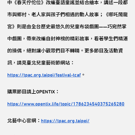
中《春天佇佗位》改編臺語童謠並結合繪本，講述一段都
市與鄉村、老人家與孩子們相遇的動人故事；《哪吒鬧龍
宮》則是由全台歷史最悠久的兒童布袋戲團——巧宛然掌
中戲團，帶來改編自封神榜的精彩故事，看著學生們精湛
的操偶，絕對讓小觀眾們目不轉睛。更多節目及活動資
訊，請見臺北兒童藝術節網站：
https://tpac.org.taipei/festival-tcaf
。
購票節目請上OPENTIX：
https://www.opentix.life/topic/1786234540375265280
北藝中心官網：
https://tpac.org.taipei/