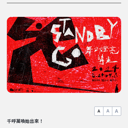
A
A
A
千呼萬喚始出來！