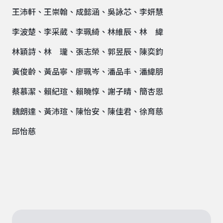
王沛軒、王崇翰、成懿涵、吳詠芯、李妍慧
李波楚、李采葳、李珮綺、林維辰、林 緯
林穎詩、林 瓏、張志榮、郭昱辰、陳奕鈞
黃俊齡、黃品寧、廖珮岑、潘品丰、潘緯朋
蔡慕潔、賴紀瑄、賴曉惇、謝子晴、簡杏恩
魏朗達、黃沛瑄、陳怡安、陳佳君、徐育慈
邱怡慈