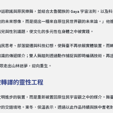
與原民樂舞，並結合太魯閣族的 Gaya 宇宙法則，以及科技薩滿主
流的未來想像，而是提出一種來自原住民世界觀的未來論。」他
酷兒與性別議題，使文化的多元性在身體之中被實踐。
殖民思考、部落變遷與科技幻想，使舞臺不再依賴實體裝置，而
知識的傳遞媒介；雙人舞踏則透過動作捕捉與即時編碼技術，再
領觀眾走出山林迷夢，迎向重生。
被轉譯的靈性工程
象徵文明進步的裝置，而是重新被置回原住民宇宙觀之中的媒介。舞
會的交錯境地。東冬．侯溫表示，透過以此作品持續與族中耆老