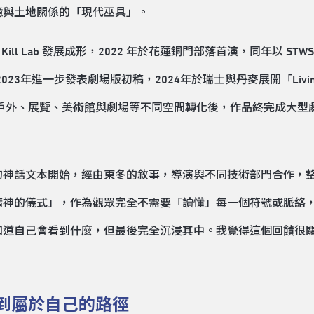
憶與土地關係的「現代巫具」。
Kill Lab 發展成形，2022 年於花蓮銅門部落首演，同年以 ST
2023年進一步發表劇場版初稿，2024年於瑞士與丹麥展開「Living Ga
戶外、展覽、美術館與劇場等不同空間轉化後，作品終完成大型劇場
最初的神話文本開始，經由東冬的敘事，導演與不同技術部門合作，
精神的儀式」，作為觀眾完全不需要「讀懂」每一個符號或脈絡
知道自己會看到什麼，但最後完全沉浸其中。我覺得這個回饋很
到屬於自己的路徑