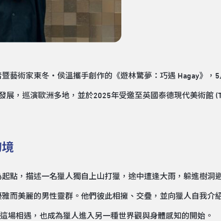
藝術家東冬・侯溫攜手創作的《遊林驚夢：巧遇 Hagay》，5
巡演歐洲多地，並於2025年受邀至英國泰德現代美術館 (Tate 
幻境
傳說為起點，描述一名獵人獨自上山打獵，途中遭逢大雨，躲進樹洞
雅而美麗的男性靈群。他們彼此相擁、交疊，並向獵人自我介紹：「
性。這場相遇，也成為獵人進入另一種世界觀與身體感知的開始。