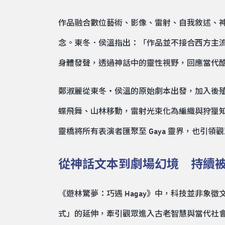
作品融合數位藝術、影像、雷射、自我敘述、神話歌謠
念。東冬．侯溫指出：「作品並不接合西方主
身體發聲，透過神話中的靈性視野，回應當代
鄭淑麗從東冬・侯溫的原始劇本出發，加入後
蝶飛舞、山林移動，雷射光束化為編織與狩獵
靈橋將所有表演者匯聚至 Gaya 靈界，也引
從神話文本到劇場幻境 持續
《遊林驚夢：巧遇 Hagay》中，科技並非
式」的延伸，牽引觀眾進入古老智慧與當代社