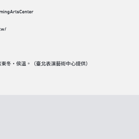
rmingArtsCenter
tw/
者東冬・侯溫。（臺北表演藝術中心提供）