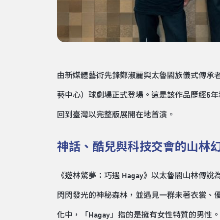
由新媒體藝術先鋒鄭淑麗與太魯閣族儀式傳承者暨
藝中心）球劇場正式登場。這是該作品歷經5年發展，
回到臺灣以完整版展開在地首演。
神話、酷兒與科技交會的山林
《遊林驚夢：巧遇 Hagay》以太魯閣山林
閃閃發光的神秘森林，並遇見一群未著衣裳、優
化中，「Hagay」指的是擁有女性特質的男