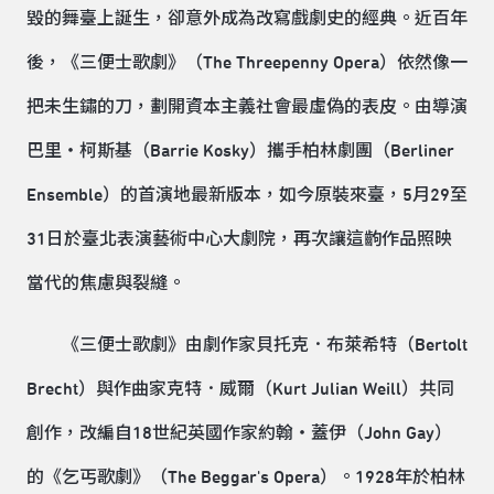
毀的舞臺上誕生，卻意外成為改寫戲劇史的經典。近百年
後，《三便士歌劇》（The Threepenny Opera）依然像一
把未生鏽的刀，劃開資本主義社會最虛偽的表皮。由導演
巴里・柯斯基（Barrie Kosky）攜手柏林劇團（Berliner
Ensemble）的首演地最新版本，如今原裝來臺，5月29至
31日於臺北表演藝術中心大劇院，再次讓這齣作品照映
當代的焦慮與裂縫。
《三便士歌劇》由劇作家貝托克．布萊希特（Bertolt
Brecht）與作曲家克特．威爾（Kurt Julian Weill）共同
創作，改編自18世紀英國作家約翰・蓋伊（John Gay）
的《乞丐歌劇》（The Beggar's Opera）。1928年於柏林