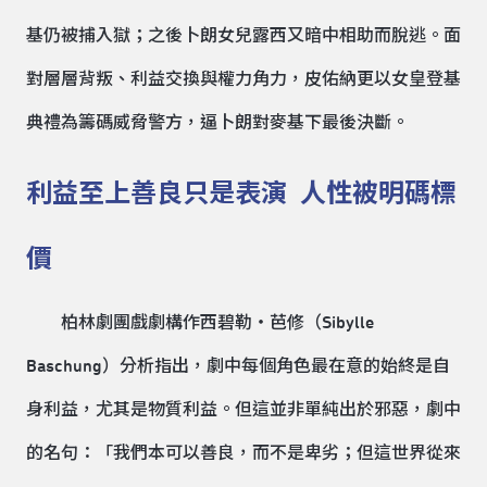
基仍被捕入獄；之後卜朗女兒露西又暗中相助而脫逃。面
對層層背叛、利益交換與權力角力，皮佑納更以女皇登基
典禮為籌碼威脅警方，逼卜朗對麥基下最後決斷。
利益至上善良只是表演 人性被明碼標
價
柏林劇團戲劇構作西碧勒・芭修（Sibylle
Baschung）分析指出，劇中每個角色最在意的始終是自
身利益，尤其是物質利益。但這並非單純出於邪惡，劇中
的名句：「我們本可以善良，而不是卑劣；但這世界從來