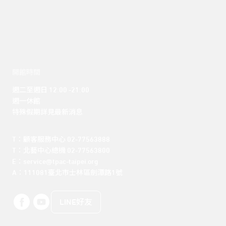
開館時間
週二至週日 12:00 -21:00

週一休館

特殊假期詳見最新消息
T：顧客服務中心 02-77563888 

T：北藝中心總機 02-77563800 

E：service@tpac-taipei.org 

A：111081臺北市士林區劍潭路1號
LINE好友