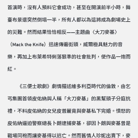
首演時，沒有人預料它會成功，甚至在開演前半小時，舞
臺布景還突然倒塌一半，所有人都以為這將成為劇場史上
的災難。然而結果恰恰相反——主題曲〈大刀麥基〉
（Mack the Knife）迅速傳遍街頭，威爾極具魅力的音
樂，再加上布萊希特俐落狠準的社會批判，使作品一炮而
紅。
《三便士歌劇》劇情描述維多利亞時代的倫敦，由乞
丐集團首領皮佑納與人稱「大刀麥基」的黑幫頭子分庭抗
禮，不料皮佑納的女兒皮普麗竟與麥基私下完婚。憤怒的
皮佑納逼迫警察總長卜朗逮捕麥基，卻因卜朗與麥基曾是
戰場同袍而讓麥基得以逃亡。然而舊情人珍妮出賣下，麥