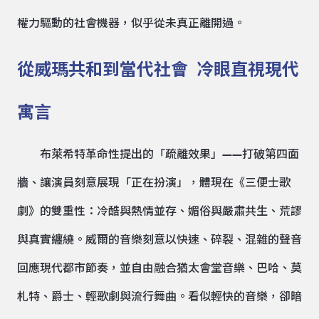
權力驅動的社會機器，似乎從未真正離開過。
從威瑪共和到當代社會 冷眼直視現代
寓言
布萊希特革命性提出的「疏離效果」——打破第四面
牆、讓演員刻意展現「正在扮演」，體現在《三便士歌
劇》的雙重性：冷酷與熱情並存、媚俗與嚴肅共生、荒謬
與真實纏繞。威爾的音樂刻意以快速、碎裂、混雜的聲音
回應現代都市節奏，並自由融合猶太會堂音樂、巴哈、莫
札特、爵士、輕歌劇與流行舞曲。看似輕快的音樂，卻暗