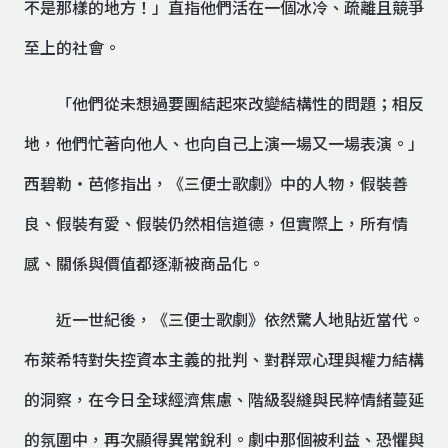
不是那樣的地方！」直指他們活在一個冰冷、疏離且競爭
至上的社會。
「他們從未想過要團結起來改變結構性的問題；相反
地，他們忙著向他人、也向自己上演一場又一場表演。」
西碧勒・芭修指出，《三便士歌劇》中的人物，假裝善
良、假裝有愛、假裝仍然相信道德，但實際上，所有情
感、關係與價值都逐漸被商品化。
近一世紀後，《三便士歌劇》依然驚人地貼近當代。
布萊希特對失控資本主義的批判、對群眾心理與權力結構
的洞察，在今日全球經濟焦慮、階級裂縫與民粹情緒蔓延
的氛圍中，再次顯得異常銳利。劇中那個被利益、恐懼與