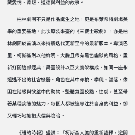
藏愛情、背叛、道德與利益的故事。
柏林劇團不只是作品誕生之地，更是布萊希特劇場美
學的重要基地，此次原裝來臺的《三便士歌劇》，亦是柏
林劇團於首演以來持續迭代更新至今的最新版本。導演巴
里・柯斯基則以他鮮明、大膽且帶有黑色幽默的風格，重
新打開這部經典。舞臺設計以巨大鷹架構成，如同一座永
遠逃不出的社會機器。角色在其中穿梭、攀爬、墜落，像
困在階級與欲望中的動物。整體氛圍狡黠、性感，甚至帶
著某種病態的魅力，每個人都被迫專注於自身的利益，卻
又輕巧地擁抱犬儒與陰暗。
《紐約時報》盛讚：「柯斯基大膽的重新詮釋，避開