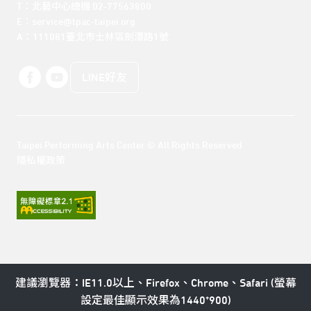
T：北藝中心總機 02-77563800 

E：service@tpac-taipei.org 

A：111081臺北市士林區劍潭路1號
LINE好友
Taipei Performing Arts Center © All Rights Reserved
隱私權政策
建議瀏覽器：IE11.0以上、Firefox、Chrome、Safari (螢幕
設定最佳顯示效果為1440*900)