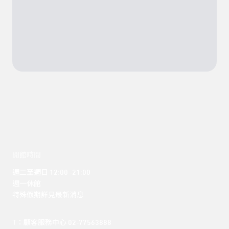
開館時間
週二至週日 12:00 -21:00

週一休館

特殊假期詳見最新消息
T：顧客服務中心 02-77563888 
