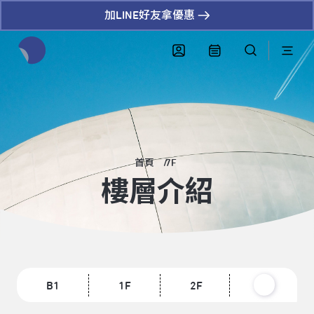
加LINE好友拿優惠
全網站搜尋節目、活動、影音文章
首頁
7F
樓層介紹
B1
1F
2F
3F