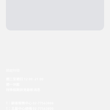
開館時間
週二至週日 12:00 -21:00

週一休館

特殊假期詳見最新消息
T：顧客服務中心 02-77563888 

T：北藝中心總機 02-77563800 
