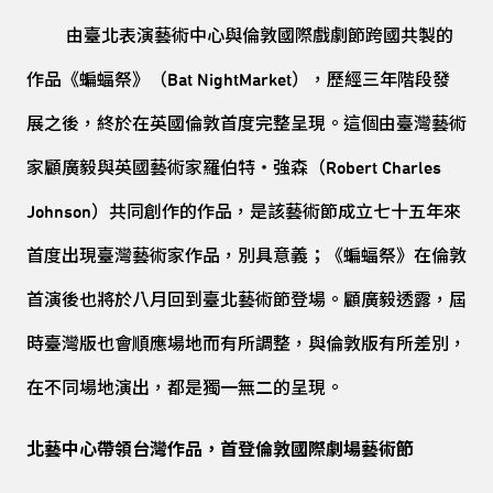
由臺北表演藝術中心與倫敦國際戲劇節跨國共製的
作品《蝙蝠祭》（Bat NightMarket），歷經三年階段發
展之後，終於在英國倫敦首度完整呈現。這個由臺灣藝術
家顧廣毅與英國藝術家羅伯特・強森（Robert Charles
Johnson）共同創作的作品，是該藝術節成立七十五年來
首度出現臺灣藝術家作品，別具意義；《蝙蝠祭》在倫敦
首演後也將於八月回到臺北藝術節登場。顧廣毅透露，屆
時臺灣版也會順應場地而有所調整，與倫敦版有所差別，
在不同場地演出，都是獨一無二的呈現。
北藝中心帶領台灣作品，首登倫敦國際劇場藝術節