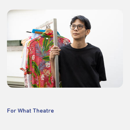
For What Theatre
由Wichaya Artamat、Sasapin Siriwanij和Ben Busarakhamwong
三名成員創立的For What Theatre，是這三位藝術家在自己主要