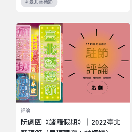
# 臺北藝穗節
阮劇團《諸羅假期》｜2022臺北藝穗節（青穗觀察：林
翊婷）
評論
阮劇團《諸羅假期》｜2022臺北