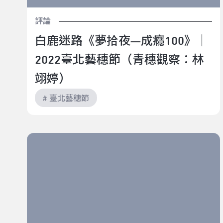
評論
白鹿迷路《夢拾夜—成癮100》｜
2022臺北藝穗節（青穗觀察：林
翊婷）
# 臺北藝穗節
一百分鐘的快轉人生｜2022臺北藝穗節《Play
Games：降靈會》