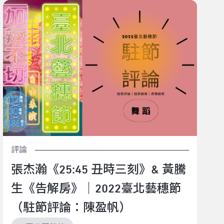
張杰瀚《25:45 丑時三刻》& 黃騰生《告解房》｜2022
臺北藝穗節（駐節評論：陳盈帆）
評論
張杰瀚《25:45 丑時三刻》& 黃騰
生《告解房》｜2022臺北藝穗節
（駐節評論：陳盈帆）