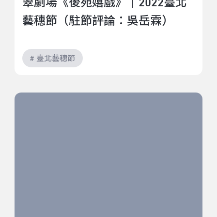
翠劇場《後苑嬉戲》｜2022臺北
藝穗節（駐節評論：吳岳霖）
# 臺北藝穗節
民生社《Double》｜2022臺北藝穗節（駐節評論：郭
家瑋）