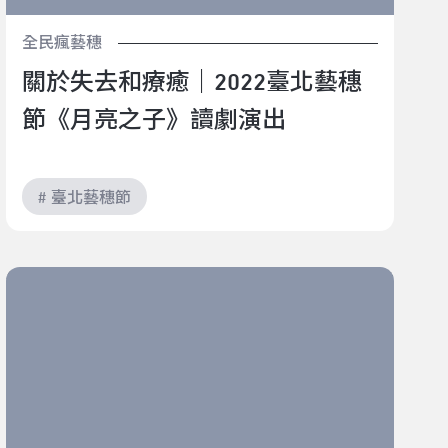
全民瘋藝穗
關於失去和療癒｜2022臺北藝穗
節《月亮之子》讀劇演出
# 臺北藝穗節
很有渲染力的一齣戲｜2022臺北藝穗節《老派的自處練
習》