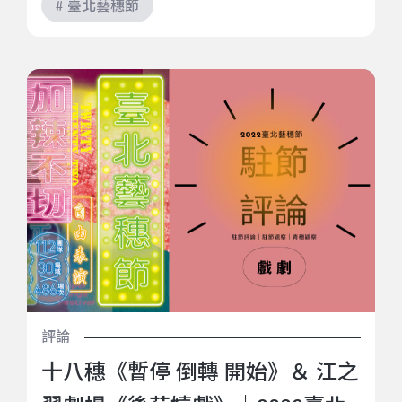
# 臺北藝穗節
十八穗《暫停 倒轉 開始》＆ 江之翠劇場《後苑嬉戲》
｜2022臺北藝穗節（駐節評論：吳岳霖）
評論
十八穗《暫停 倒轉 開始》＆ 江之