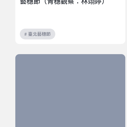
藝穗節（青穗觀察：林翊婷）
# 臺北藝穗節
白鹿迷路《夢拾夜—成癮100》｜2022臺北藝穗節（青
穗觀察：林翊婷）