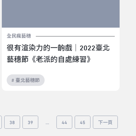
全民瘋藝穗
很有渲染力的一齣戲｜2022臺北
藝穗節《老派的自處練習》
# 臺北藝穗節
38
39
...
44
45
下一頁