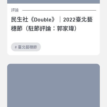
評論
民生社《Double》｜2022臺北藝
穗節（駐節評論：郭家瑋）
# 臺北藝穗節
是一個人，也不是一個人｜2022臺北藝穗節《課堂驚
魂》