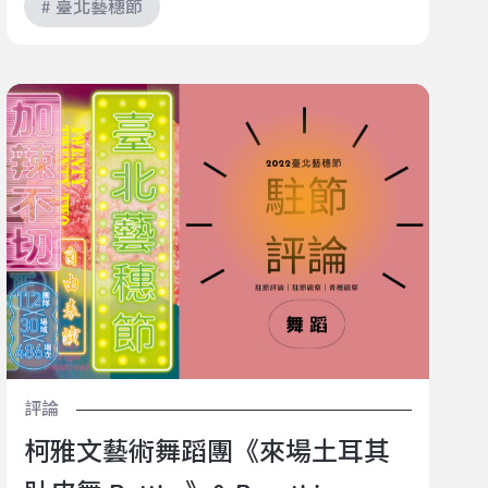
# 臺北藝穗節
柯雅文藝術舞蹈團《來場土耳其肚皮舞 Battle 》&
Breathing Amber《夜垠思潮》｜2022臺北藝穗節（駐
節評論：陳盈帆）
評論
柯雅文藝術舞蹈團《來場土耳其