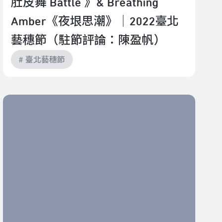
肚皮舞 Battle 》& Breathing
Amber《夜垠思潮》｜2022臺北
藝穗節（駐節評論：陳盈帆）
# 臺北藝穗節
關於失去和療癒｜2022臺北藝穗節《月亮之子》讀劇演
出