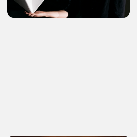
circusnext
https://andreasalustri.com/
https://www.facebook.com/andreasalustri.art
https://www.instagram.com/andreasalustri/
★★★重要作品：一場關於火之本質的詩意表演
As long as it
burns ★★★