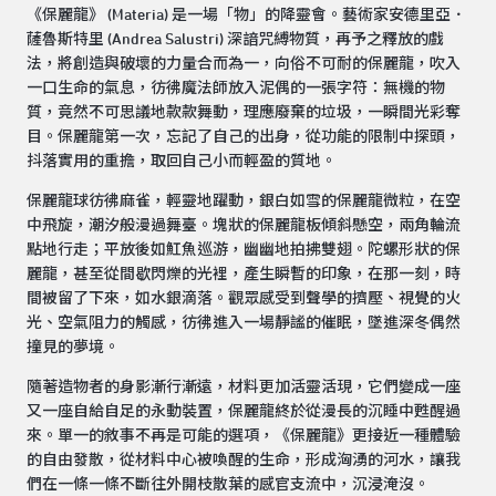
《保麗龍》 (Materia) 是一場「物」的降靈會。藝術家安德里亞．
薩魯斯特里 (Andrea Salustri) 深諳咒縛物質，再予之釋放的戲
法，將創造與破壞的力量合而為一，向俗不可耐的保麗龍，吹入
一口生命的氣息，彷彿魔法師放入泥偶的一張字符：無機的物
質，竟然不可思議地款款舞動，理應廢棄的垃圾，一瞬間光彩奪
目。保麗龍第一次，忘記了自己的出身，從功能的限制中探頭，
抖落實用的重擔，取回自己小而輕盈的質地。
保麗龍球彷彿麻雀，輕靈地躍動，銀白如雪的保麗龍微粒，在空
中飛旋，潮汐般漫過舞臺。塊狀的保麗龍板傾斜懸空，兩角輪流
點地行走；平放後如魟魚巡游，幽幽地拍拂雙翅。陀螺形狀的保
麗龍，甚至從間歇閃爍的光裡，產生瞬暫的印象，在那一刻，時
間被留了下來，如水銀滴落。觀眾感受到聲學的擠壓、視覺的火
光、空氣阻力的觸感，彷彿進入一場靜謐的催眠，墜進深冬偶然
撞見的夢境。
隨著造物者的身影漸行漸遠，材料更加活靈活現，它們變成一座
又一座自給自足的永動裝置，保麗龍終於從漫長的沉睡中甦醒過
來。單一的敘事不再是可能的選項，《保麗龍》更接近一種體驗
的自由發散，從材料中心被喚醒的生命，形成洶湧的河水，讓我
們在一條一條不斷往外開枝散葉的感官支流中，沉浸淹沒。