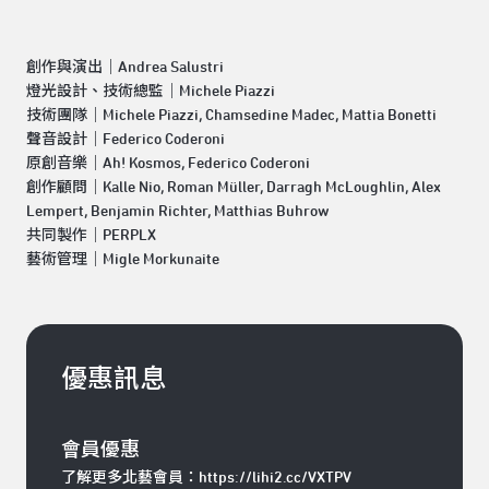
創作與演出｜Andrea Salustri
燈光設計、技術總監｜Michele Piazzi
技術團隊｜Michele Piazzi, Chamsedine Madec, Mattia Bonetti
聲音設計｜Federico Coderoni
原創音樂｜Ah! Kosmos, Federico Coderoni
創作顧問｜Kalle Nio, Roman Müller, Darragh McLoughlin, Alex
Lempert, Benjamin Richter, Matthias Buhrow
共同製作｜PERPLX
藝術管理｜Migle Morkunaite
優惠訊息
會員優惠
了解更多北藝會員：
https://lihi2.cc/VXTPV