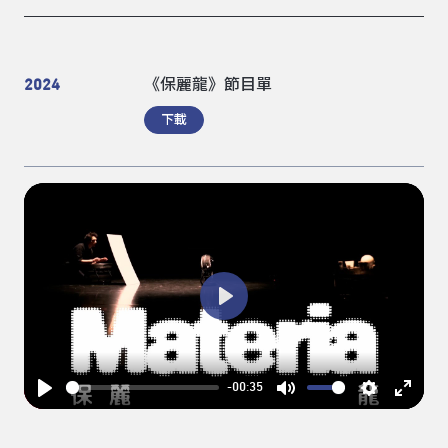
2024
《保麗龍》節目單
下載
Play
-00:35
Play
Mute
Settings
Enter
fullsc