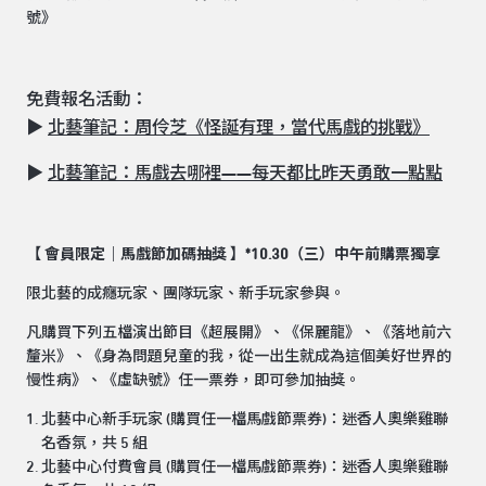
號》
免費報名活動：
▶
北藝筆記：周伶芝《怪誕有理，當代馬戲的挑戰》
▶
北藝筆記：馬戲去哪裡——每天都比昨天勇敢一點點
【 會員限定｜馬戲節加碼抽獎 】*10.30（三）中午前購票獨享
限北藝的成癮玩家、團隊玩家、新手玩家參與。
凡購買下列五檔演出節目《超展開》、《保麗龍》、《落地前六
釐米》、《身為問題兒童的我，從一出生就成為這個美好世界的
慢性病》、《虛缺號》任一票券，即可參加抽獎。
北藝中心新手玩家 (購買任一檔馬戲節票券)：迷香人奧樂雞聯
名香氛，共 5 組
北藝中心付費會員 (購買任一檔馬戲節票券)：迷香人奧樂雞聯