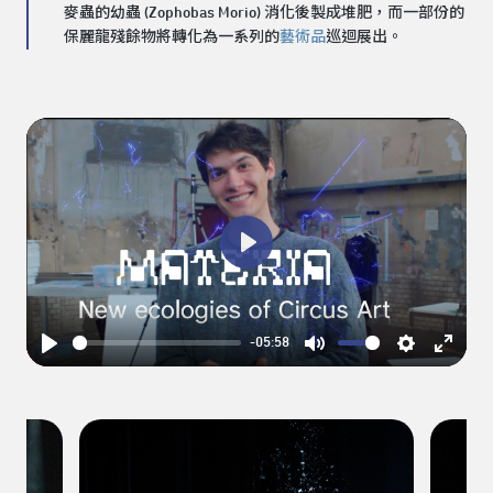
麥蟲的幼蟲 (Zophobas Morio) 消化後製成堆肥，而一部份的
保麗龍殘餘物將轉化為一系列的
藝術品
巡迴展出。
Play
-05:58
Play
Mute
Settings
Enter
fullsc