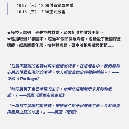
10.09（三）12:00付費會員預購
10.16（三）12:00正式啟售
★操控大師遇上最失控的材質，緊張刺激的微妙平衡。
★巡迴歐洲13個國家，超過30個節慶及場館，包括愛丁堡國際藝
穗節、威尼斯雙年展、柏林藝術節、哥本哈根馬戲藝術節……
「從最不起眼的包裝材料中創造出詩意。在這混亂中，我們聽到
心跳的悸動和海洋的咆哮。令人振奮且如史詩般的體驗。」——
英國《The Stage》
「物件展現了自己神奇的生命，你無法逃離前所未見的刺激
感。」——德國《薩爾布呂克報》
「一場物件劇場的奧德賽，安德里亞賦予保麗龍生命，介於雜耍
與編舞之間的作品。」——英國《衛報》