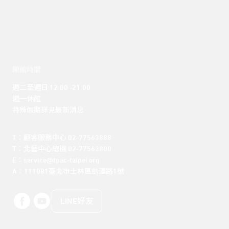
開館時間
週二至週日 12:00 -21:00

週一休館

特殊假期詳見最新消息
T：顧客服務中心 02-77563888 

T：北藝中心總機 02-77563800 

E：service@tpac-taipei.org 

A：111081臺北市士林區劍潭路1號
LINE好友