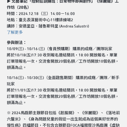
▶ 北藝筆記「控制狂訓練班：日常物件即興創作」《保麗龍》工
作坊（20名）
時間：2024.12.18（三）14:00－16:00
地點：臺北表演藝術中心11樓排練場2
講師：安德里亞．薩魯斯特里 (Andrea Salustri)
了解更多
參與辦法：
10/09(三) - 10/16 (三)（會員預購期）購票的成癮／團隊玩家
將於10/18(五)17:30 收到報名連結簡訊，18:00 開放報名，單筆
訂單限報名一次，交流會開放20個名額／工作坊開放10個名額，
額滿為止。
10/16(三) - 10/30(三)（全面啟售期間）購票的成癮／團隊／新手
玩家
將於11/01(五)17:30 收到報名連結簡訊，18:00 開放報名，單筆
訂單限報名一次，交流會開放20個名額／工作坊開放10個名額，
額滿為止。
※ 2024馬戲節主辦節目包括《超展開》、《保麗龍》、《落地前
六釐米》、《身為問題兒童的我從一出生就成為這個美好世界的
慢性病》四檔節目，不包含合辦節目FOCA福爾摩沙馬戲團《虛缺