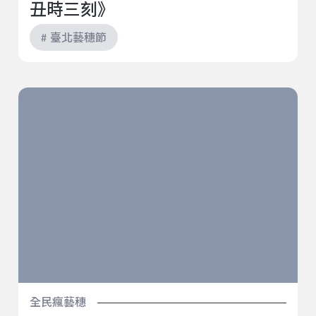
丑時三刻》
# 臺北藝穗節
跌宕起伏，情緒深深劇情牽引的好作品！｜2022臺北藝
穗節《Play Games：降靈會》
全民瘋藝穗