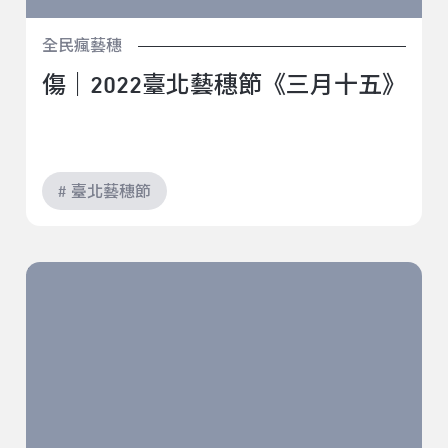
全民瘋藝穗
傷｜2022臺北藝穗節《三月十五》
# 臺北藝穗節
存在在你的存在｜2022臺北藝穗節《騷人》