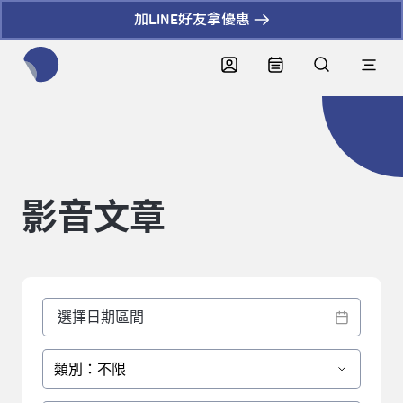
加LINE好友拿優惠
全網站搜尋節目、活動、影音文章
影音文章
類別：不限