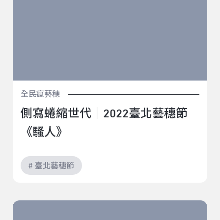
全民瘋藝穗
側寫蜷縮世代｜2022臺北藝穗節
《騷人》
# 臺北藝穗節
我服用《夢拾夜-成癮100》，做了一場偽出國的夢。｜
2022臺北藝穗節《夢拾夜-成癮100》