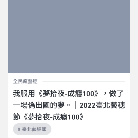
全民瘋藝穗
我服用《夢拾夜-成癮100》，做了
一場偽出國的夢。｜2022臺北藝穗
節《夢拾夜-成癮100》
# 臺北藝穗節