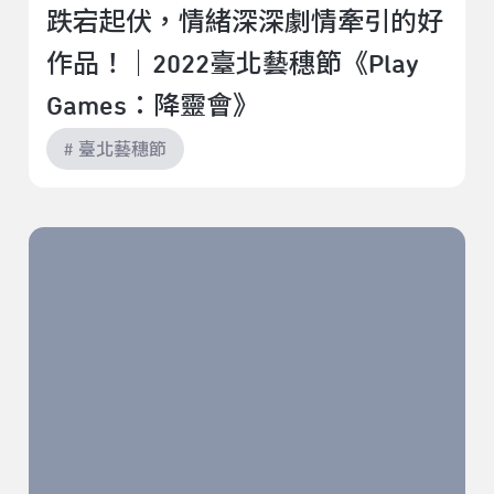
跌宕起伏，情緒深深劇情牽引的好
作品！｜2022臺北藝穗節《Play
Games：降靈會》
# 臺北藝穗節
一場不明所以的降靈會｜2022臺北藝穗節《Play
Games：降靈會