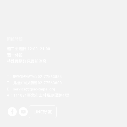
開館時間
週二至週日 12:00 -21:00

週一休館

特殊假期詳見最新消息
T：顧客服務中心 02-77563888 

T：北藝中心總機 02-77563800 

E：service@tpac-taipei.org 

A：111081臺北市士林區劍潭路1號
LINE好友