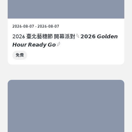
2026-08-07 - 2026-08-07
𝟤𝟢𝟤6 臺北藝穗節 開幕派對 𓆩 𝟮𝟬𝟮𝟲 𝙂𝙤𝙡𝙙𝙚𝙣
𝙃𝙤𝙪𝙧 𝙍𝙚𝙖𝙙𝙮 𝙂𝙤 𓆪
免費