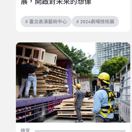
展，開啟對未來的想像
# 臺北表演藝術中心
# 2024劇場技術展
吃棒棒糖最紓壓，醬油膏一定要是甜的—水管阿民 魏亞
民
綠室