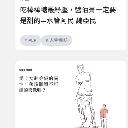
吃棒棒糖最紓壓，醬油膏一定要
是甜的—水管阿民 魏亞民
# PLP
# 人物專訪
讀者來函: 愛上女神等級的異性，我該繼續不可能的喜
歡嗎？