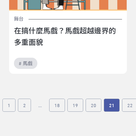
舞台
在搞什麼馬戲？馬戲超越邊界的
多重面貌
# 馬戲
1
2
...
18
19
20
21
22