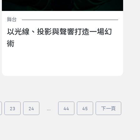
舞台
以光線、投影與聲響打造一場幻
術
23
24
...
44
45
下一頁