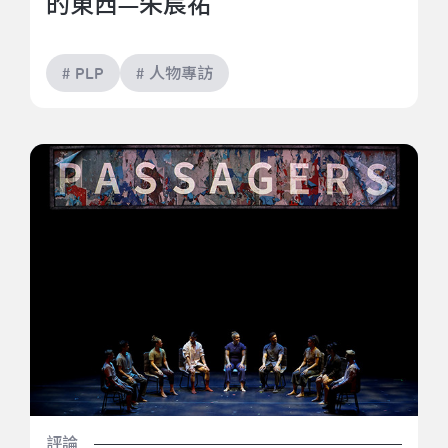
的東西—朱宸祐
# PLP
# 人物專訪
《列車上》終極好評回顧整理
評論