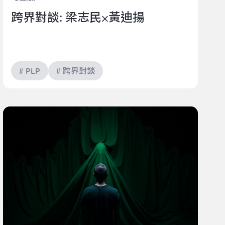
跨界對談: 梁志民⨉黃迪揚
# PLP
# 跨界對談
以光線、投影與聲響打造一場幻術