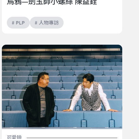
烏鴉—劍玉師小螺絲 陳益銓
# PLP
# 人物專訪
跨界對談: 梁志民⨉黃迪揚
可愛臉