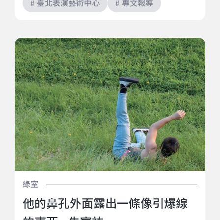
# 臺北表演藝術中心
# 專文報導
他的鼻孔外面露出一條像引爆線的東西—朱宸祐
綠室
他的鼻孔外面露出一條像引爆線