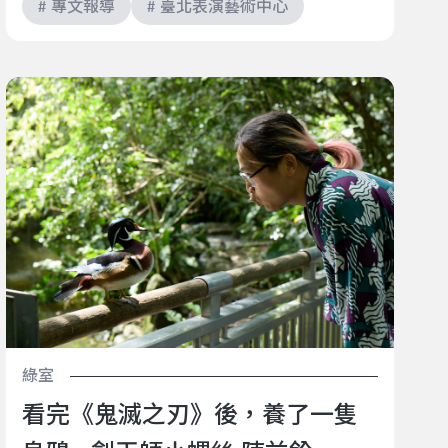
# 專文報導
# 臺北表演藝術中心
看完《鬼滅之刃》後，養了一隻烏鴉—劍玉師小螺絲 陳
益銓
綠室
看完《鬼滅之刃》後，養了一隻