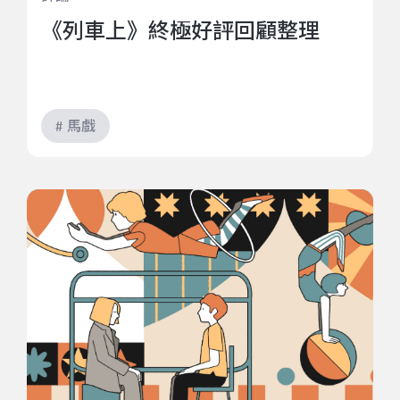
《列車上》終極好評回顧整理
# 馬戲
在搞什麼馬戲？馬戲超越邊界的多重面貌