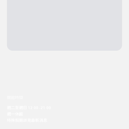
開館時間
週二至週日 12:00 -21:00

週一休館

特殊假期詳見最新消息