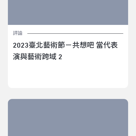
評論
2023臺北藝術節－共想吧 當代表
演與藝術跨域 2
2023臺北藝術節－共想吧 「氣候危機時代永續共生的創
作實踐 2：女巫、酷兒、賽博格與生態學」觀察側記