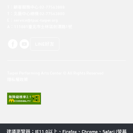
T：顧客服務中心 02-77563888 

T：北藝中心總機 02-77563800 

E：service@tpac-taipei.org 

A：111081臺北市士林區劍潭路1號
LINE好友
Taipei Performing Arts Center © All Rights Reserved
隱私權政策
建議瀏覽器：IE11.0以上、Firefox、Chrome、Safari (螢幕