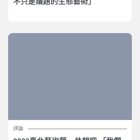
不只是議題的生態藝術」
2023臺北藝術節－共想吧 「我們與非洲的距離」觀察側
記
評論