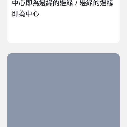
中心即為邊緣的邊緣 / 邊緣的邊緣
即為中心
2023臺北藝術節－共想吧 「流動作為方法：女性主義與
生態藝術」觀察側記