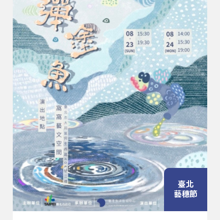
臺北
藝穗節