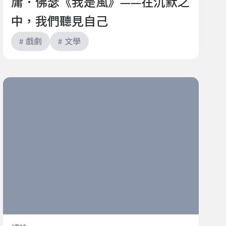
庸．佛瑟《我是風》——在沉默之
中，我們聽見自己
# 戲劇
# 文學
伽利略計畫：大師跨時空的漫長共振