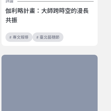
評論
伽利略計畫：大師跨時空的漫長
共振
# 專文報導
# 臺北藝穗節
原來平凡，本身就值得被觀看 ──劇場與生活之間，那
些重新理解自己的時刻