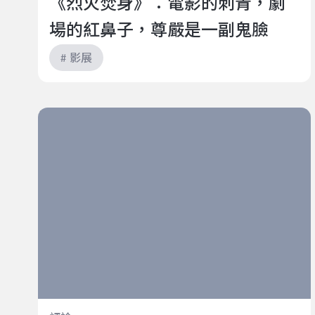
《烈火焚身》：電影的刺青，劇
場的紅鼻子，尊嚴是一副鬼臉
# 影展
王世偉《我是風》對讀：庸．佛瑟《我是風》、《閃
光》──內在汪洋的極限探勘