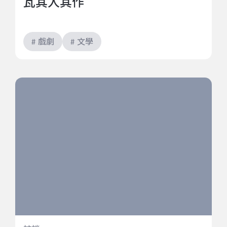
瓦其人其作
# 戲劇
# 文學
以身體承載未知的深淵，通向風的自由與存在的孤獨
——專訪《我是風》演員林子恆