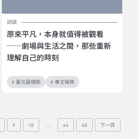
訪談
原來平凡，本身就值得被觀看
──劇場與生活之間，那些重新
理解自己的時刻
# 臺北藝穗節
# 專文報導
9
10
...
44
45
下一頁