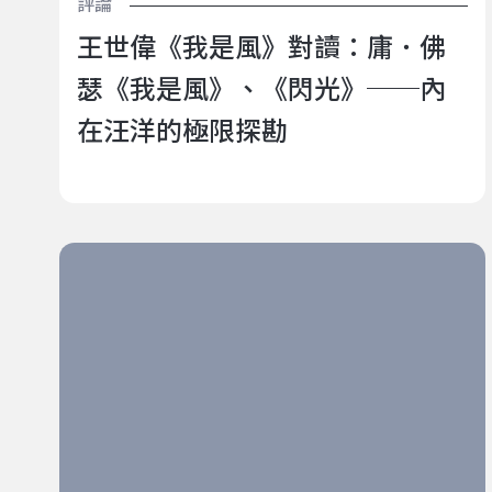
評論
王世偉《我是風》對讀：庸．佛
瑟《我是風》、《閃光》──內
在汪洋的極限探勘
直到我們彼此看見：那些藝穗節中的 BL＆GL 創作者
——專訪「暖潮工作室」品嘉 ×「即使世界末日還是想
吃枝仔冰」梅林