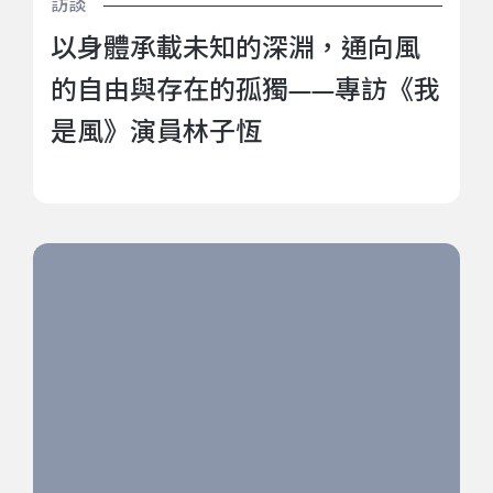
訪談
以身體承載未知的深淵，通向風
的自由與存在的孤獨——專訪《我
是風》演員林子恆
捕鯨，與轉世為鯨魚的人類 ——《海籠》以當代語彙致
敬傳統 (下)