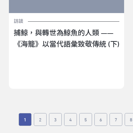
訪談
捕鯨，與轉世為鯨魚的人類 ——
《海籠》以當代語彙致敬傳統 (下)
1
2
3
4
5
6
7
8