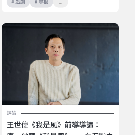
# 戲劇
# 尋根
王世偉《我是風》前導導讀：庸．佛瑟《我是風》——
在沉默之中，我們聽見自己
評論
王世偉《我是風》前導導讀：