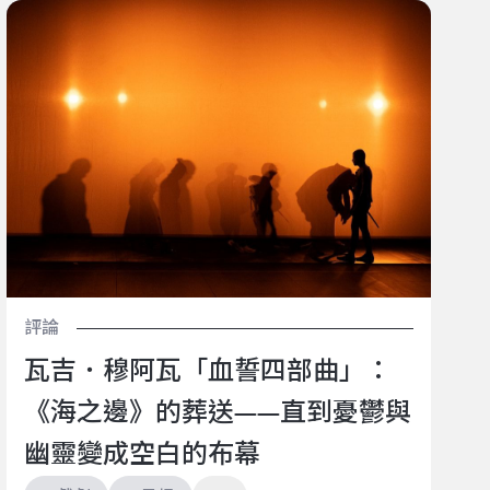
瓦吉．穆阿瓦「血誓四部曲」：《海之邊》的葬送——
直到憂鬱與幽靈變成空白的布幕
評論
瓦吉．穆阿瓦「血誓四部曲」：
《海之邊》的葬送——直到憂鬱與
幽靈變成空白的布幕