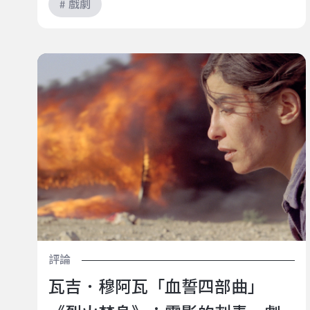
# 戲劇
瓦吉．穆阿瓦「血誓四部曲」《烈火焚身》：電影的刺
青，劇場的紅鼻子，尊嚴是一副鬼臉
評論
瓦吉．穆阿瓦「血誓四部曲」