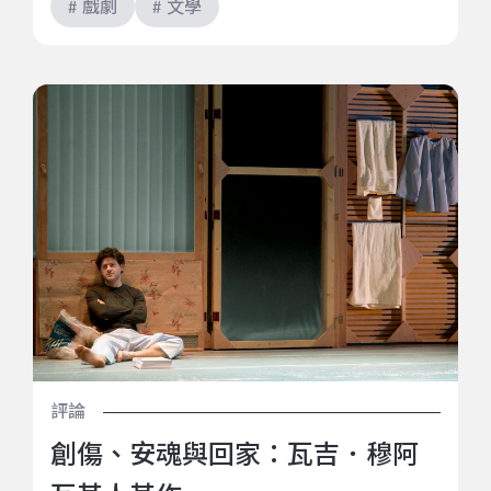
# 戲劇
# 文學
創傷、安魂與回家：瓦吉．穆阿瓦其人其作
評論
創傷、安魂與回家：瓦吉．穆阿