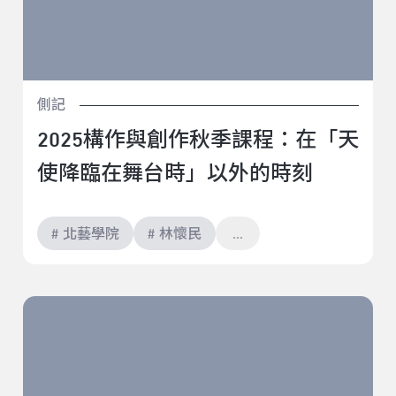
側記
2025構作與創作秋季課程：在「天
使降臨在舞台時」以外的時刻
# 北藝學院
# 林懷民
《恍恍》導演加藤拓也：與「四把椅子」跨國共製，解
開詛咒的根源