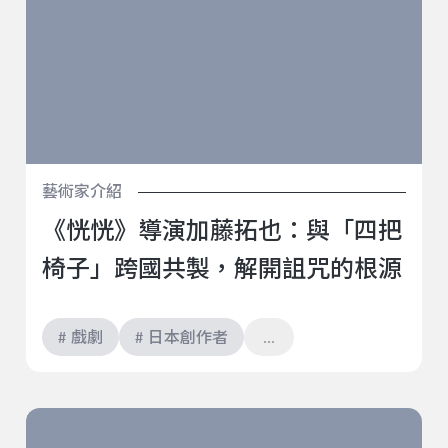
藝術家介紹
《恍恍》導演加藤拓也：與「四把
椅子」跨國共製，解開詛咒的根源
# 戲劇
# 日本創作者
捻.念.銅門部落山野之旅・觀察側記｜《遊林驚夢：巧遇
Hagay》