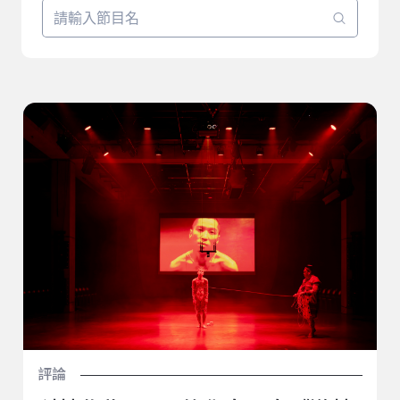
科技作為 Gaya 的化身：自《遊林驚夢：巧遇 Hagay》反
思未來主義
評論