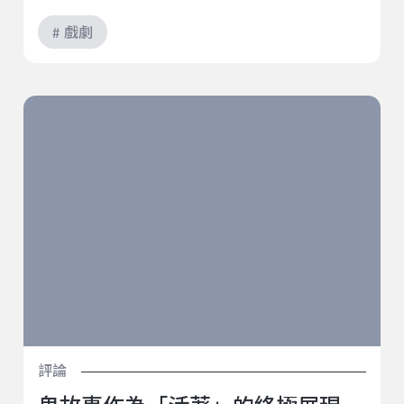
# 戲劇
鬼故事作為「活著」的終極展現－《暗夜．腹語．鬼托
邦》
評論