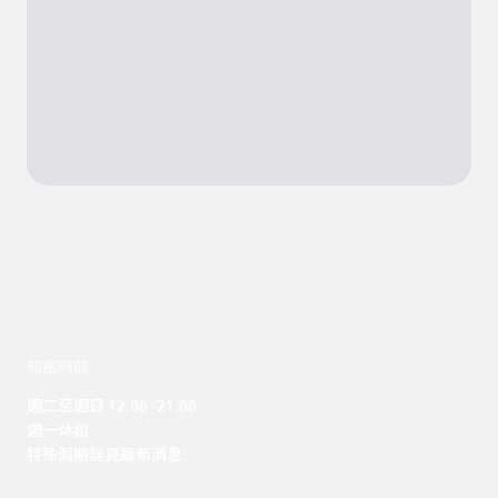
開館時間
週二至週日 12:00 -21:00

週一休館

特殊假期詳見最新消息