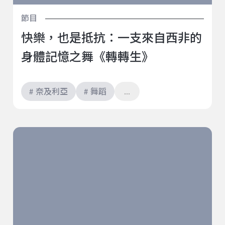
節目
快樂，也是抵抗：一支來自西非的
身體記憶之舞《轉轉生》
# 奈及利亞
# 舞蹈
一起作夢，該有多美？他們在《遊林驚夢》裡搭建一座
人人都可遊走與感悟的夢中之林