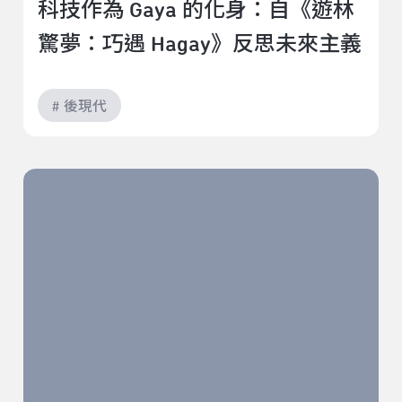
科技作為 Gaya 的化身：自《遊林
驚夢：巧遇 Hagay》反思未來主義
# 後現代
所有的故事都可以交換：我看《暗夜．腹語．鬼托邦》