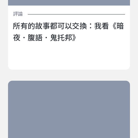
評論
所有的故事都可以交換：我看《暗
夜．腹語．鬼托邦》
2025構作與創作秋季課程：在「天使降臨在舞台時」以
外的時刻