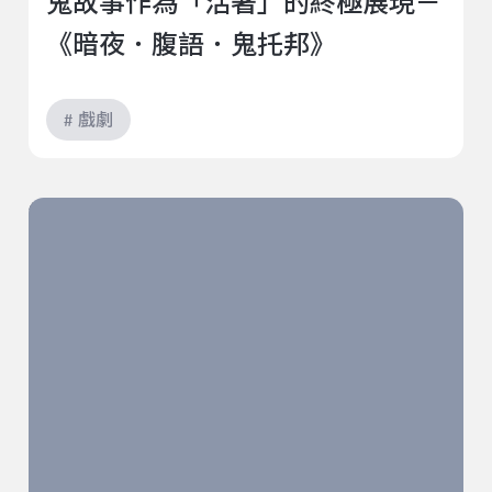
鬼故事作為「活著」的終極展現－
《暗夜．腹語．鬼托邦》
# 戲劇
快樂，也是抵抗：一支來自西非的身體記憶之舞《轉轉
生》